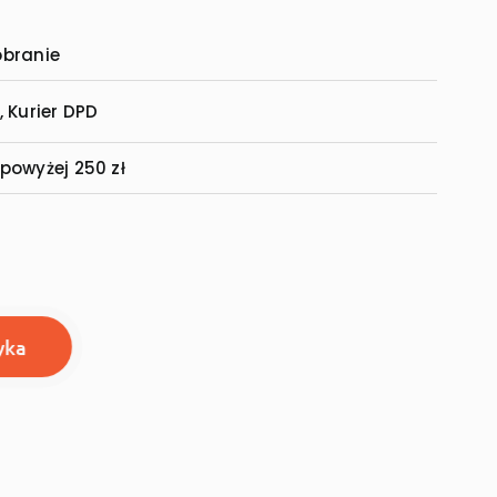
Pobranie
 Kurier DPD
owyżej 250 zł
a
yka