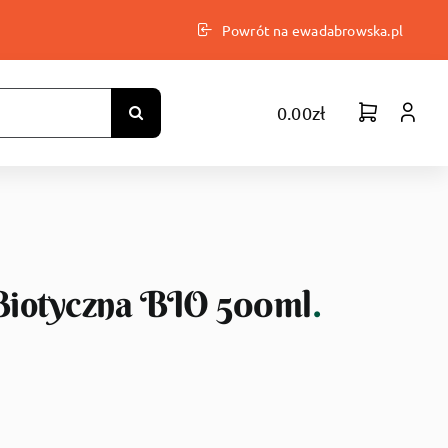
Powrót na ewadabrowska.pl
0.00
zł
Biotyczna BIO 500ml
.