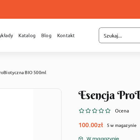
Szukaj
kłady
Katalog
Blog
Kontakt
roBiotyczna BIO 500ml
Esencja Pro
Ocena
100.00
zł
5 w magazynie
W magazynie