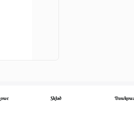
kowe
Skład
Dawkowa