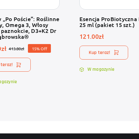
 „Po Poście”: Roślinne
Esencja ProBiotyczna 
y, Omega 3, Włosy
25 ml (pakiet 15 szt.)
i paznokcie, D3+K2 Dr
121.00
zł
ąbrowska®
0
zł
413.80
zł
15% Off
Pierwotna
Aktualna
Kup teraz!
cena
cena
teraz!
wynosiła:
wynosi:
W magazynie
413.80zł.
351.70zł.
gazynie