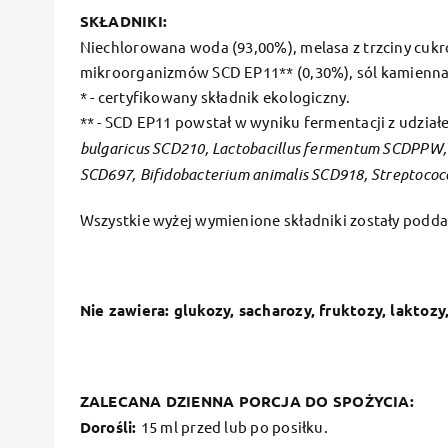
SKŁADNIKI:
Niechlorowana woda (93,00%), melasa z trzciny cukro
mikroorganizmów SCD EP11** (0,30%), sól kamienna 
* - certyfikowany składnik ekologiczny.
** - SCD EP11 powstał w wyniku fermentacji z udzia
bulgaricus SCD210, Lactobacillus fermentum SCDPPW, L
SCD697, Bifidobacterium animalis SCD918, Streptococ
Wszystkie wyżej wymienione składniki zostały pod
Nie zawiera: glukozy, sacharozy, fruktozy, laktoz
ZALECANA DZIENNA PORCJA DO SPOŻYCIA:
Dorośli:
15 ml przed lub po posiłku.