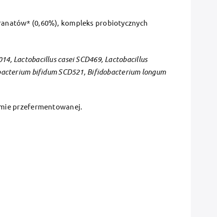
 granatów* (0,60%), kompleks probiotycznych
14, Lactobacillus casei SCD469, Lactobacillus
dobacterium bifidum SCD521, Bifidobacterium longum
rmie przefermentowanej.