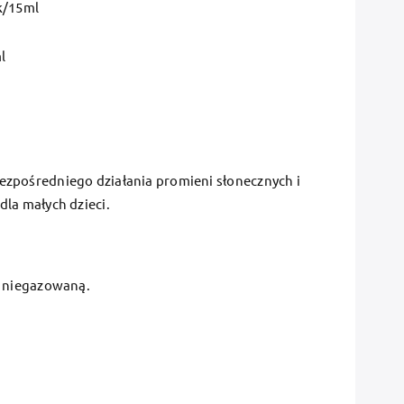
k/15ml
l
bezpośredniego działania promieni słonecznych i
la małych dzieci.
ą niegazowaną.