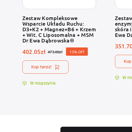
Zestaw Kompleksowe
Zestaw
Wsparcie Układu Ruchu:
enzym
D3+K2 + Magnez+B6 + Krzem
skóra 
+ Wit. C Liposomalna + MSM
Ewa D
Dr Ewa Dąbrowska®
351.7
402.05
zł
473.00
zł
15% Off
Pierwotna
Aktualna
Kup 
cena
cena
Kup teraz!
wynosiła:
wynosi:
W ma
473.00zł.
402.05zł.
W magazynie