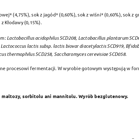
wej* (4,75%), sok z jagód* (0,60%), sok z wiśni* (0,60%), sok z
z Kłodawy (0,15%).
łem:
Lactobacillus acidophilus SCD208, Lactobacillus plantarum SCD0
actococcus lactis subsp. lactis biovar diacetylactis SCD919, Bfi
cus thermophilus SCD258, Saccharomyces cerevisiae SCD058.
dane procesowi fermentacji. W wyrobie gotowym występują w fo
y, maltozy, sorbitolu ani mannitolu. Wyrób bezglutenowy.