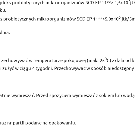
7
ompleks probiotycznych mikroorganizmów SCD EP 11**> 1,5x10
jt
łku.
6
leks probiotycznych mikroorganizmów SCD EP 11**>5,0x10
jtk/5m
dnia.
0
rzechowywać w temperaturze pokojowej (mak. 25
C) z dala od 
i zużyć w ciągu 4 tygodni. Przechowywać w sposób niedostępny d
atnie wymieszać. Przed spożyciem wymieszać z sokiem lub wod
raz nr partii podane na opakowaniu.