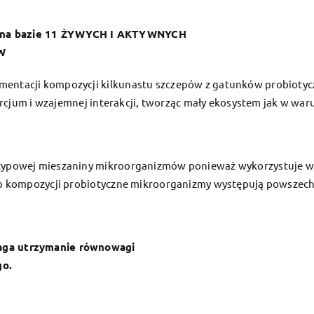
 na bazie 11 ŻYWYCH I AKTYWNYCH
W
rmentacji kompozycji kilkunastu szczepów z gatunków probiotyc
rcjum i wzajemnej interakcji, tworząc mały ekosystem jak w war
 typowej mieszaniny mikroorganizmów ponieważ wykorzystuje w d
 kompozycji probiotyczne mikroorganizmy występują powszechni
ga utrzymanie równowagi
go.