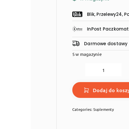
Blik, Przelewy24, 
InPost Paczkomat,
Darmowe dostawy p
5 w magazynie
ilość
Esencja
ProBiotyczn
Dodaj do kosz
BIO
500ml
Categories:
Suplementy