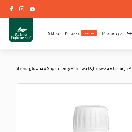
Przejdź
do
zawartości
Sklep
Książki
Promocje
Wy
nowość
Strona główna
»
Suplementy – dr Ewa Dąbrowska
»
Esencja P