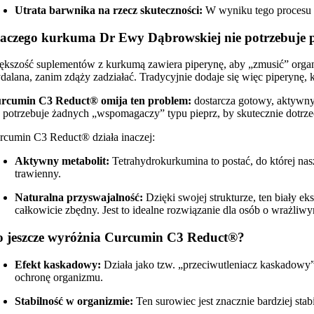
Utrata barwnika na rzecz skuteczności:
W wyniku tego procesu ku
aczego kurkuma Dr Ewy Dąbrowskiej nie potrzebuje p
ększość suplementów z kurkumą zawiera piperynę, aby „zmusić” organi
dalana, zanim zdąży zadziałać. Tradycyjnie dodaje się więc piperynę, 
rcumin C3 Reduct® omija ten problem:
dostarcza gotowy, aktywny
e potrzebuje żadnych „wspomagaczy” typu pieprz, by skutecznie dotrz
rcumin C3 Reduct® działa inaczej:
Aktywny metabolit:
Tetrahydrokurkumina to postać, do której nas
trawienny.
Naturalna przyswajalność:
Dzięki swojej strukturze, ten biały e
całkowicie zbędny. Jest to idealne rozwiązanie dla osób o wrażliwy
 jeszcze wyróżnia Curcumin C3 Reduct®?
Efekt kaskadowy:
Działa jako tzw. „przeciwutleniacz kaskadowy” 
ochronę organizmu.
Stabilność w organizmie:
Ten surowiec jest znacznie bardziej sta