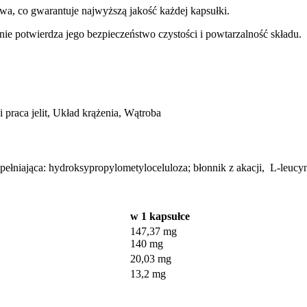
a, co gwarantuje najwyższą jakość każdej kapsułki.
ie potwierdza jego bezpieczeństwo czystości i powtarzalność składu.
praca jelit, Układ krążenia, Wątroba
łniająca: hydroksypropylometyloceluloza; błonnik z akacji, L-leucy
w 1 kapsułce
147,37 mg
140 mg
20,03 mg
13,2 mg