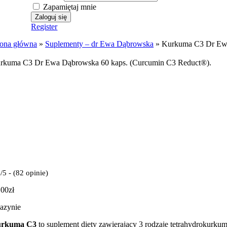
Zapamiętaj mnie
Register
rona główna
»
Suplementy – dr Ewa Dąbrowska
»
Kurkuma C3 Dr Ewa
rkuma C3 Dr Ewa Dąbrowska 60 kaps. (Curcumin C3 Reduct®)
.
/5 - (82 opinie)
.00
zł
azynie
rkuma C3
to suplement diety zawierający 3 rodzaje tetrahydrokurku