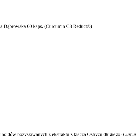
 Dąbrowska 60 kaps. (Curcumin C3 Reduct®)
minoidów pozyskiwanych z ekstraktu z kłącza Ostryżu długiego (
Curcu