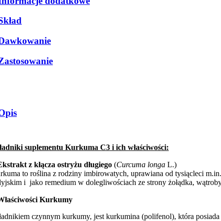
Informacje dodatkowe
Skład
Dawkowanie
Zastosowanie
Opis
ładniki suplementu Kurkuma C3 i ich właściwości:
Ekstrakt z kłącza ostryżu długiego
(
Curcuma longa
L.)
rkuma to roślina z rodziny imbirowatych, uprawiana od tysiącleci m.in
dyjskim i jako remedium w dolegliwościach ze strony żołądka, wątrob
Właściwości Kurkumy
ładnikiem czynnym kurkumy, jest kurkumina (polifenol), która posiad