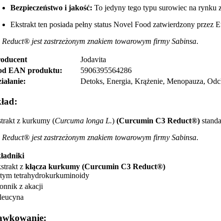
Bezpieczeństwo i jakość:
To jedyny tego typu surowiec na rynku 
Ekstrakt ten posiada pełny status Novel Food zatwierdzony przez 
 Reduct® jest zastrzeżonym znakiem towarowym firmy Sabinsa
.
oducent
Jodavita
od EAN produktu:
5906395564286
iałanie:
Detoks, Energia, Krążenie, Menopauza, Odchu
ład:
strakt z kurkumy (
Curcuma longa L.
)
(Curcumin
C3 Reduct®)
standa
 Reduct® jest zastrzeżonym znakiem towarowym firmy Sabinsa
.
ładniki
strakt z
kłącza kurkumy (Curcumin
C3 Reduct®)
tym tetrahydrokurkuminoidy
onnik z akacji
leucyna
awkowanie: