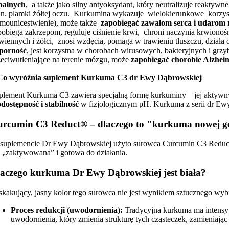
palnych
, a także jako silny antyoksydant, który neutralizuje reaktyw
in. plamki żółtej oczu. Kurkumina wykazuje wielokierunkowe korzyst
amounicestwienie), może także
zapobiegać zawałom serca i udarom
pobiega zakrzepom, reguluje ciśnienie krwi, chroni naczynia krwiono
awiennych i żółci, znosi wzdęcia, pomaga w trawieniu tłuszczu, dzia
porność
, jest korzystna w chorobach wirusowych, bakteryjnych i grzy
zeciwutleniające na terenie mózgu, może
zapobiegać chorobie Alzhei
Co wyróżnia suplement Kurkuma C3 dr Ewy Dąbrowskiej
plement Kurkuma C3 zawiera specjalną formę kurkuminy – jej aktywny
odostępność i
stabilność
w fizjologicznym pH. Kurkuma z serii dr Ew
rcumin C3 Reduct® – dlaczego to "kurkuma nowej ge
suplemencie Dr Ewy Dąbrowskiej użyto surowca Curcumin C3 Reduct® 
ż „zaktywowana” i gotowa do działania.
aczego kurkuma Dr Ewy Dąbrowskiej jest biała?
skakujący, jasny kolor tego surowca nie jest wynikiem sztucznego wy
Proces redukcji (uwodornienia):
Tradycyjna kurkuma ma intensy
uwodornienia, który zmienia strukturę tych cząsteczek, zamieniają