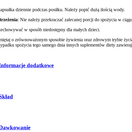
kapsułka dziennie podczas posiłku. Należy popić dużą ilością wody.
trzeżenia
: Nie należy przekraczać zalecanej porcji do spożycia w cią
zechowywać w sposób niedostępny dla małych dzieci.
miętaj o zrównoważonym sposobie żywienia oraz zdrowym trybie życia.
zypadku spożycia tego samego dnia innych suplementów diety zawiera
Informacje dodatkowe
Skład
Dawkowanie