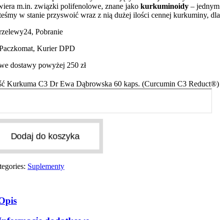
wiera m.in. związki polifenolowe, znane jako
kurkuminoidy
– jednym 
steśmy w stanie przyswoić wraz z nią dużej ilości cennej kurkuminy, 
Przelewy24, Pobranie
 Paczkomat, Kurier DPD
e dostawy powyżej 250 zł
ość Kurkuma C3 Dr Ewa Dąbrowska 60 kaps. (Curcumin C3 Reduct®)
Dodaj do koszyka
tegories:
Suplementy
Opis