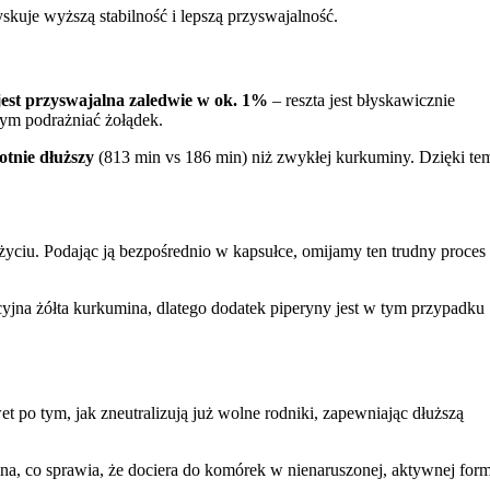
yskuje wyższą stabilność i lepszą przyswajalność.
est przyswajalna zaledwie w ok. 1%
– reszta jest błyskawicznie
tym podrażniać żołądek.
otnie dłuższy
(813 min vs 186 min) niż zwykłej kurkuminy. Dzięki te
życiu. Podając ją bezpośrednio w kapsułce, omijamy ten trudny proces
ycyjna żółta kurkumina, dlatego dodatek piperyny jest w tym przypadku
 po tym, jak zneutralizują już wolne rodniki, zapewniając dłuższą
na, co sprawia, że dociera do komórek w nienaruszonej, aktywnej form