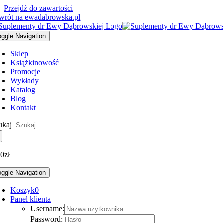
Przejdź do zawartości
wrót na ewadabrowska.pl
oggle Navigation
Sklep
Książki
nowość
Promocje
Wykłady
Katalog
Blog
Kontakt
ukaj
00
zł
oggle Navigation
Koszyk
0
Panel klienta
Username:
Password: