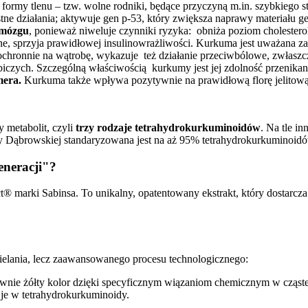
ne formy tlenu – tzw. wolne rodniki, będące przyczyną m.in. szybkiego
ne działania; aktywuje gen p-53, który zwiększa naprawy materiału 
 mózgu
, ponieważ niweluje czynniki ryzyka: obniża poziom cholester
śne, sprzyja prawidłowej insulinowrażliwości. Kurkuma jest uważana 
ła ochronnie na wątrobę, wykazuje też działanie przeciwbólowe, zwł
biczych. Szczególną właściwością kurkumy jest jej zdolność przenikan
mera.
Kurkuma także wpływa pozytywnie na prawidłową florę jelitow
 metabolit, czyli
trzy rodzaje tetrahydrokurkuminoidów
. Na tle i
y Dąbrowskiej standaryzowana jest na aż 95% tetrahydrokurkuminoid
neracji"?
marki Sabinsa. To unikalny, opatentowany ekstrakt, który dostarc
bielania, lecz zaawansowanego procesu technologicznego:
wnie żółty kolor dzięki specyficznym wiązaniom chemicznym w cząs
c je w tetrahydrokurkuminoidy.