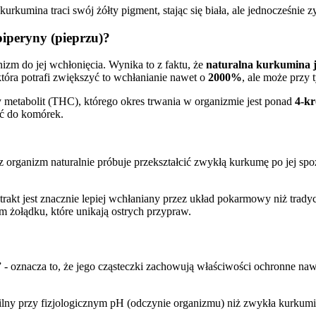
rkumina traci swój żółty pigment, stając się biała, ale jednocześnie z
iperyny (pieprzu)?
zm do jej wchłonięcia. Wynika to z faktu, że
naturalna kurkumina j
która potrafi zwiększyć to wchłanianie nawet o
2000%
, ale może przy 
 metabolit (THC), którego okres trwania w organizmie jest ponad
4-kr
eć do komórek.
z organizm naturalnie próbuje przekształcić zwykłą kurkumę po jej spo
kstrakt jest znacznie lepiej wchłaniany przez układ pokarmowy niż trad
m żołądku, które unikają ostrych przypraw.
- oznacza to, że jego cząsteczki zachowują właściwości ochronne nawet
bilny przy fizjologicznym pH (odczynie organizmu) niż zwykła kurkumi