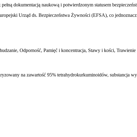
z pełną dokumentacją naukową i potwierdzonym statusem bezpieczeństw
Europejski Urząd ds. Bezpieczeństwa Żywności (EFSA), co jednoznaczn
dzanie, Odporność, Pamięć i koncentracja, Stawy i kości, Trawienie i 
ryzowany na zawartość 95% tetrahydrokurkuminoidów, substancja wype