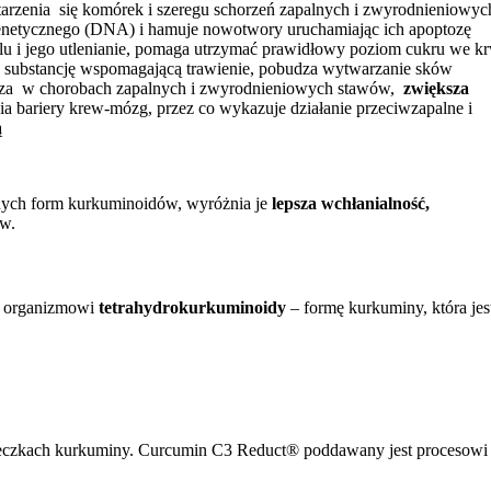
 starzenia się komórek i szeregu schorzeń zapalnych i zwyrodnieniowyc
genetycznego (DNA) i hamuje nowotwory uruchamiając ich apoptozę
olu i jego utlenianie, pomaga utrzymać prawidłowy poziom cukru we kr
za substancję wspomagającą trawienie, pobudza wytwarzanie sków
aszcza w chorobach zapalnych i zwyrodnieniowych stawów,
zwiększa
ia bariery krew-mózg, przez co wykazuje działanie przeciwzapalne i
ą
nnych form kurkuminoidów, wyróżnia je
lepsza wchłanialność,
ów.
za organizmowi
tetrahydrokurkuminoidy
– formę kurkuminy, która jes
teczkach kurkuminy. Curcumin C3 Reduct® poddawany jest procesowi