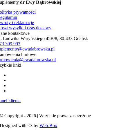
uplementy
dr Ewy Dąbrowskiej
olityka prywatności
egulamin
wroty i reklamacje
oszt wysyłki i czas dostawy
ane kontaktowe
l. Ludwika Waryńskiego 45B/8, 80-433 Gdańsk
73 309 993
uplementy@ewadabrowska.pl
amówienia hurtowe
amowienia@ewadabrowska.pl
zybkie linki
Strona główna
Suplementy
Kontakt
Koszyk
anel klienta
© Copyright - 2026 | Wszelkie prawa zastrzeżone
Designed with <3 by
Web-Box