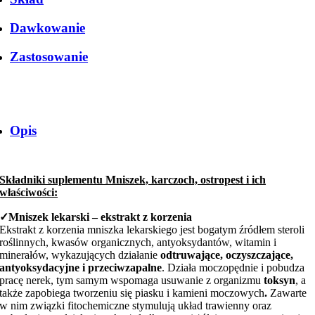
Dawkowanie
Zastosowanie
Opis
Składniki suplementu Mniszek, karczoch, ostropest i ich
właściwości:
✓
Mniszek lekarski – ekstrakt z korzenia
Ekstrakt z korzenia mniszka lekarskiego jest bogatym źródłem steroli
roślinnych, kwasów organicznych, antyoksydantów, witamin i
minerałów, wykazujących działanie
odtruwające, oczyszczające,
antyoksydacyjne i przeciwzapalne
. Działa moczopędnie i pobudza
pracę nerek, tym samym wspomaga usuwanie z organizmu
toksyn
, a
także zapobiega tworzeniu się piasku i kamieni moczowych
.
Zawarte
w nim związki fitochemiczne stymulują układ trawienny oraz