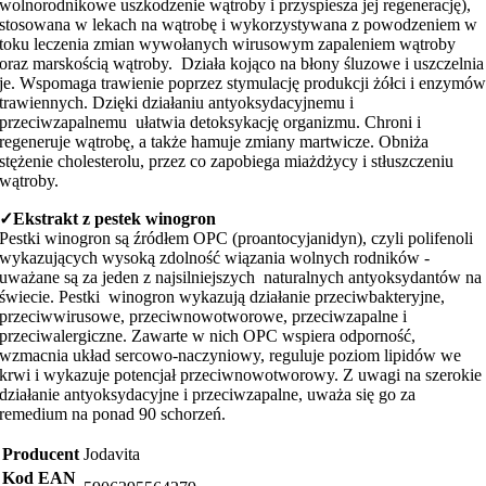
wolnorodnikowe uszkodzenie wątroby i przyspiesza jej regenerację),
stosowana w lekach na wątrobę i wykorzystywana z powodzeniem w
toku leczenia zmian wywołanych wirusowym zapaleniem wątroby
oraz marskością wątroby. Działa kojąco na błony śluzowe i uszczelnia
je. Wspomaga trawienie poprzez stymulację produkcji żółci i enzymó
trawiennych. Dzięki działaniu antyoksydacyjnemu i
przeciwzapalnemu ułatwia detoksykację organizmu. Chroni i
regeneruje wątrobę, a także hamuje zmiany martwicze. Obniża
stężenie cholesterolu, przez co zapobiega miażdżycy i stłuszczeniu
wątroby.
✓
Ekstrakt z pestek winogron
Pestki winogron są źródłem OPC (proantocyjanidyn), czyli polifenoli
wykazujących wysoką zdolność wiązania wolnych rodników -
uważane są za jeden z najsilniejszych naturalnych antyoksydantów na
świecie. Pestki winogron wykazują działanie przeciwbakteryjne,
przeciwwirusowe, przeciwnowotworowe, przeciwzapalne i
przeciwalergiczne. Zawarte w nich OPC wspiera odporność,
wzmacnia układ sercowo-naczyniowy, reguluje poziom lipidów we
krwi i wykazuje potencjał przeciwnowotworowy. Z uwagi na szerokie
działanie antyoksydacyjne i przeciwzapalne, uważa się go za
remedium na ponad 90 schorzeń.
Producent
Jodavita
Kod EAN