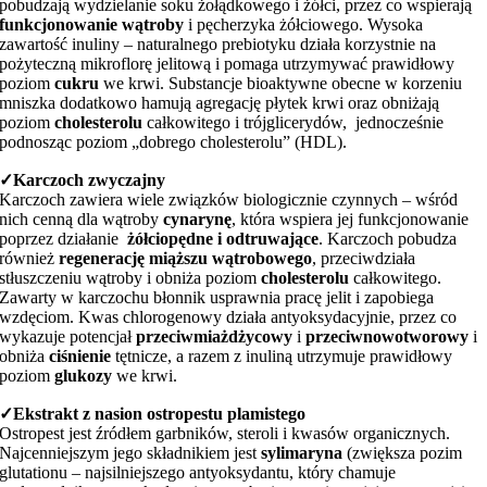
pobudzają wydzielanie soku żołądkowego i żółci, przez co wspierają
funkcjonowanie wątroby
i pęcherzyka żółciowego. Wysoka
zawartość inuliny – naturalnego prebiotyku działa korzystnie na
pożyteczną mikroflorę jelitową i pomaga utrzymywać prawidłowy
poziom
cukru
we krwi. Substancje bioaktywne obecne w korzeniu
mniszka dodatkowo hamują agregację płytek krwi oraz obniżają
poziom
cholesterolu
całkowitego i trójglicerydów, jednocześnie
podnosząc poziom „dobrego cholesterolu” (HDL).
✓
Karczoch zwyczajny
Karczoch zawiera wiele związków biologicznie czynnych – wśród
nich cenną dla wątroby
cynarynę
, która wspiera jej funkcjonowanie
poprzez działanie
żółciopędne i odtruwające
. Karczoch pobudza
również
regenerację miąższu wątrobowego
, przeciwdziała
stłuszczeniu wątroby i obniża poziom
cholesterolu
całkowitego.
Zawarty w karczochu błonnik usprawnia pracę jelit i zapobiega
wzdęciom. Kwas chlorogenowy działa antyoksydacyjnie, przez co
wykazuje potencjał
przeciwmiażdżycowy
i
przeciwnowotworowy
i
obniża
ciśnienie
tętnicze, a razem z inuliną utrzymuje prawidłowy
poziom
glukozy
we krwi.
✓
Ekstrakt z nasion ostropestu plamistego
Ostropest jest źródłem garbników, steroli i kwasów organicznych.
Najcenniejszym jego składnikiem jest
sylimaryna
(zwiększa pozim
glutationu – najsilniejszego antyoksydantu, który chamuje