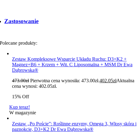
Zastosowanie
Polecane produkty:
Zestaw Kompleksowe Wsparcie Układu Ruchu: D3+K2 +
Magnez+B6 + Krzem + Wit. C Liposomalna + MSM Dr Ewa
Dąbrowska®
473.00
zł
Pierwotna cena wynosiła: 473.00zł.
402.05
zł
Aktualna
cena wynosi: 402.05zł.
15% Off
Kup teraz!
W magazynie
Zestaw „Po Poście”: Roślinne enzymy, Omega 3, Włosy skóra i
paznokcie, D3+K2 Dr Ewa Dąbrowska®