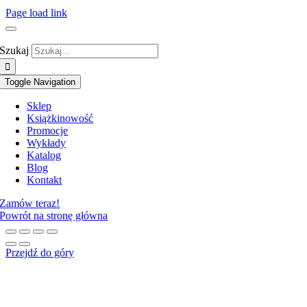
Page load link
Szukaj
Toggle Navigation
Sklep
Książki
nowość
Promocje
Wykłady
Katalog
Blog
Kontakt
Zamów teraz!
Powrót na stronę główna
Przejdź do góry