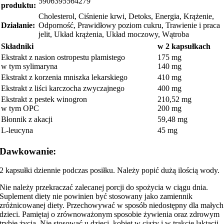
5906395564279
produktu:
Cholesterol, Ciśnienie krwi, Detoks, Energia, Krążenie,
Działanie:
Odporność, Prawidłowy poziom cukru, Trawienie i praca
jelit, Układ krążenia, Układ moczowy, Wątroba
Składniki
w 2 kapsułkach
Ekstrakt z nasion ostropestu plamistego
175 mg
w tym sylimaryna
140 mg
Ekstrakt z korzenia mniszka lekarskiego
410 mg
Ekstrakt z liści karczocha zwyczajnego
400 mg
Ekstrakt z pestek winogron
210,52 mg
w tym OPC
200 mg
Błonnik z akacji
59,48 mg
L-leucyna
45 mg
Dawkowanie:
2 kapsułki dziennie podczas posiłku. Należy popić dużą ilością wody.
Nie należy przekraczać zalecanej porcji do spożycia w ciągu dnia.
Suplement diety nie powinien być stosowany jako zamiennik
zróżnicowanej diety. Przechowywać w sposób niedostępny dla małych
dzieci. Pamiętaj o zrównoważonym sposobie żywienia oraz zdrowym
trybie życia. Nie stosować u dzieci, kobiet w ciąży i w trakcie laktacji.