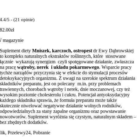
4.4/5 - (21 opinie)
82.00
zł
 magazynie
Suplement diety
Mniszek, karczoch, ostropest
dr Ewy Dąbrowskiej
to kompleks naturalnych ekstraktów roślinnych, które stosowane
łącznie wykazują synergizm czyli spotęgowane działanie, zwłaszcza
na pracę
wątroby, nerek i układu pokarmowego
. Wsparcie pracy
tychże narządów przyczynia się w efekcie do stymulacji procesów
detoksykacyjnych organizmu. Z uwagi na szerokie spektrum działania
składników preparatu, jest on polecany m.in. przy problemach
trawiennych, chorobach wątroby i nerek, dnie moczanowej, czy też
wysokim poziomie cholesterolu i cukru. Potencjał antyoksydacyjny
każdego składnika sprawia, że formuła preparatu może także
skutecznie niwelować negatywne działanie wolnych rodników,
odpowiedzialnych za stany zapalne organizmu oraz powstawanie
nowotworów. Suplement wyróżnia się czystym, naturalnym składem –
bez zbędnych dodatków.
lik, Przelewy24, Pobranie