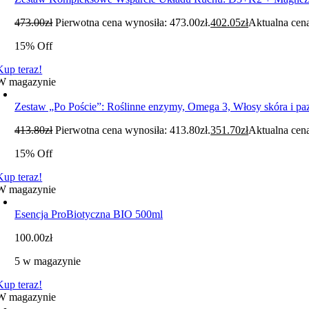
473.00
zł
Pierwotna cena wynosiła: 473.00zł.
402.05
zł
Aktualna cena
15% Off
Kup teraz!
W magazynie
Zestaw „Po Poście”: Roślinne enzymy, Omega 3, Włosy skóra i
413.80
zł
Pierwotna cena wynosiła: 413.80zł.
351.70
zł
Aktualna cena
15% Off
Kup teraz!
W magazynie
Esencja ProBiotyczna BIO 500ml
100.00
zł
5 w magazynie
Kup teraz!
W magazynie