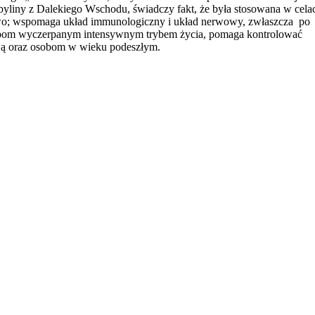
byliny z Dalekiego Wschodu, świadczy fakt, że była stosowana w cela
kowo; wspomaga układ immunologiczny i układ nerwowy, zwłaszcza po
 osobom wyczerpanym intensywnym trybem życia, pomaga kontrolować
ncją oraz osobom w wieku podeszłym.