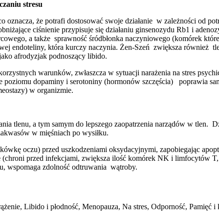
czaniu stresu
co oznacza, że potrafi dostosować swoje działanie w zależności od po
obniżające ciśnienie przypisuje się działaniu ginsenozydu Rb1 i adeno
rcowego, a także sprawność śródbłonka naczyniowego (komórek które w
 endoteliny, która kurczy naczynia. Żen-Szeń zwiększa również tlenek
jako afrodyzjak podnoszący libido.
orzystnych warunków, zwłaszcza w sytuacji narażenia na stres psychic
nie poziomu dopaminy i serotoniny (hormonów szczęścia) poprawia sam
eostazy) w organizmie.
ia tlenu, a tym samym do lepszego zaopatrzenia narządów w tlen. D
a zakwasów w mięśniach po wysiłku.
tkówkę oczu) przed uszkodzeniami oksydacyjnymi, zapobiegając apopto
e
(chroni przed infekcjami, zwiększa ilość komórek NK i limfocytów T,
lu, wspomaga zdolność odtruwania wątroby.
Krążenie, Libido i płodność, Menopauza, Na stres, Odporność, Pamięć 