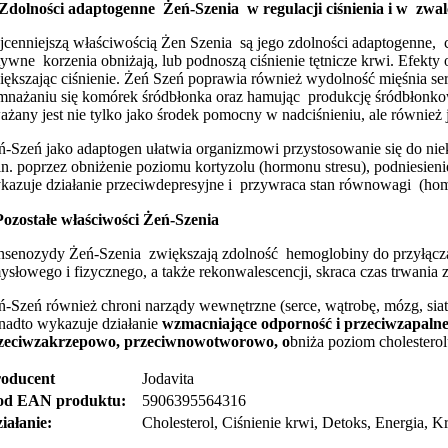
Zdolności adaptogenne Żeń-Szenia w regulacji ciśnienia i w zwal
jcenniejszą właściwością Żen Szenia są jego zdolności adaptogenne, 
tywne korzenia obniżają, lub podnoszą ciśnienie tętnicze krwi. Efekty 
iększając ciśnienie. Żeń Szeń poprawia również wydolność mięśnia se
mnażaniu się komórek śródbłonka oraz hamując produkcję śródbłonkowej
ażany jest nie tylko jako środek pomocny w nadciśnieniu, ale również 
ń-Szeń jako adaptogen ułatwia organizmowi przystosowanie się do niek
in. poprzez obniżenie poziomu kortyzolu (hormonu stresu), podniesie
kazuje działanie przeciwdepresyjne i przywraca stan równowagi (hom
Pozostałe właściwości Żeń-Szenia
nsenozydy Żeń-Szenia zwiększają zdolność hemoglobiny do przyłączan
ysłowego i fizycznego, a także rekonwalescencji, skraca czas trwani
ń-Szeń również chroni narządy wewnętrzne (serce, wątrobę, mózg, sia
nadto wykazuje działanie
wzmacniające odporność i przeciwzapaln
zeciwzakrzepowo, przeciwnowotworowo, o
bniża poziom cholestero
oducent
Jodavita
od EAN produktu:
5906395564316
iałanie:
Cholesterol, Ciśnienie krwi, Detoks, Energia, 