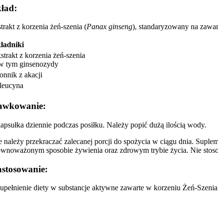
ład:
trakt z korzenia żeń-szenia (
Panax ginseng
), standaryzowany na zawar
ładniki
strakt z korzenia żeń-szenia
w tym ginsenozydy
onnik z akacji
leucyna
awkowanie:
kapsułka dziennie podczas posiłku. Należy popić dużą ilością wody.
e należy przekraczać zalecanej porcji do spożycia w ciągu dnia. Supl
ównoważonym sposobie żywienia oraz zdrowym trybie życia. Nie stosowa
stosowanie:
upełnienie diety w substancje aktywne zawarte w korzeniu Żeń-Szenia. 