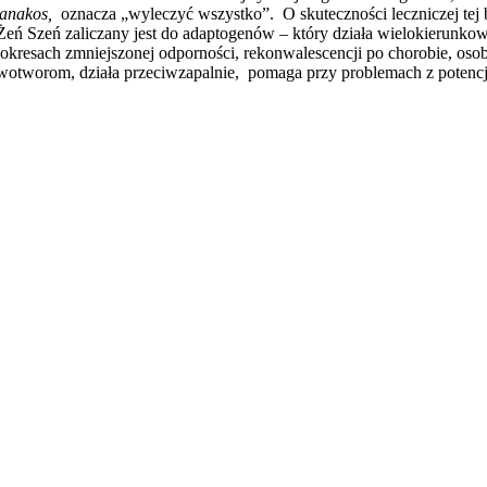
anakos,
oznacza „wyleczyć wszystko”. O skuteczności leczniczej tej 
Żeń Szeń zaliczany jest do adaptogenów – który działa wielokierun
 w okresach zmniejszonej odporności, rekonwalescencji po chorobie,
m nowotworom, działa przeciwzapalnie, pomaga przy problemach z pote