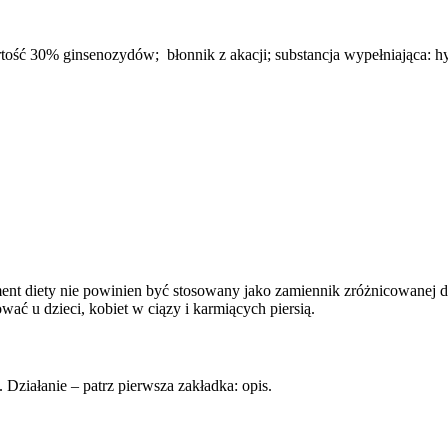
tość 30% ginsenozydów; błonnik z akacji; substancja wypełniająca: h
ement diety nie powinien być stosowany jako zamiennik zróżnicowanej 
ć u dzieci, kobiet w ciązy i karmiących piersią.
Działanie – patrz pierwsza zakładka: opis.