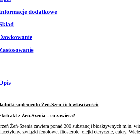
Informacje dodatkowe
Skład
Dawkowanie
Zastosowanie
Opis
ładniki suplementu Żeń-Szeń i ich właściwości:
Ekstrakt z Żeń-Szenia – co zawiera?
rzeń Żeń-Szenia zawiera ponad 200 substancji bioaktywnych m.in. witam
liacetyleny, związki fenolowe, fitosterole, olejki eteryczne, cukry. W