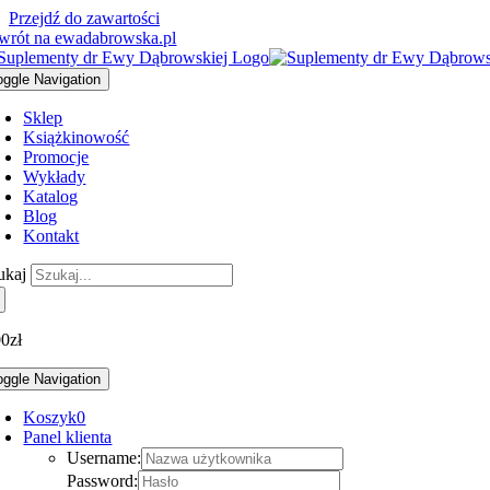
Przejdź do zawartości
wrót na ewadabrowska.pl
oggle Navigation
Sklep
Książki
nowość
Promocje
Wykłady
Katalog
Blog
Kontakt
ukaj
00
zł
oggle Navigation
Koszyk
0
Panel klienta
Username:
Password: