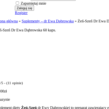
Zapamiętaj mnie
Register
rona główna
»
Suplementy – dr Ewa Dąbrowska
»
Żeń-Szeń Dr Ewa D
ń-Szeń Dr Ewa Dąbrowska 60 kaps
.
/5 - (11 opinie)
.00
zł
azynie
plement diety
Żeń-Szeń
dr Ewy Dąbrowskiej to preparat zawierający ek