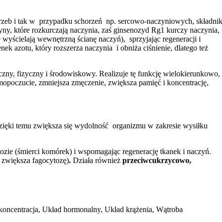
trzeb i tak w przypadku schorzeń np. sercowo-naczyniowych, składnik
zyny, które rozkurczają naczynia, zaś ginsenozyd Rg1 kurczy naczynia,
yścielają wewnętrzną ścianę naczyń), sprzyjając regeneracji i
 azotu, który rozszerza naczynia i obniża ciśnienie, dlatego też
zny, fizyczny i środowiskowy. Realizuje tę funkcję wielokierunkowo,
opoczucie, zmniejsza zmęczenie, zwiększa pamięć i koncentrację,
zięki temu zwiększa się wydolność organizmu w zakresie wysiłku
zie (śmierci komórek) i wspomagając regenerację tkanek i naczyń.
 zwiększa fagocytozę)
.
Działa również
przeciwcukrzycowo,
i koncentracja, Układ hormonalny, Układ krążenia, Wątroba