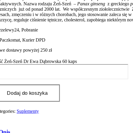
oaktywnych. Nazwa rodzaju Żeń-Szeń –
Panax ginseng
z greckiego
p
czniczych już od ponad 2000 lat. We współczesnym ziołolecznictwie 
resach, zmęczeniu i w różnych chorobach, jego stosowanie zaleca się
krzycę, reguluje ciśnienie tętnicze, cholesterol, zapobiega niektóry
Przelewy24, Pobranie
 Paczkomat, Kurier DPD
e dostawy powyżej 250 zł
ość Żeń-Szeń Dr Ewa Dąbrowska 60 kaps
Dodaj do koszyka
tegories:
Suplementy
Opis