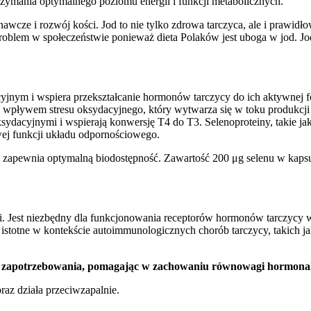
rzymania optymalnego poziomu energii i funkcji metabolicznych.
e i rozwój kości. Jod to nie tylko zdrowa tarczyca, ale i prawidłow
 problem w społeczeństwie ponieważ dieta Polaków jest uboga w jod. Jo
cyjnym i wspiera przekształcanie hormonów tarczycy do ich aktywnej 
ed wpływem stresu oksydacyjnego, który wytwarza się w toku produk
ksydacyjnymi i wspierają konwersję T4 do T3. Selenoproteiny, takie j
wej funkcji układu odpornościowego.
iny zapewnia optymalną biodostępność. Zawartość 200 μg selenu w kap
acji. Jest niezbędny dla funkcjonowania receptorów hormonów tarczycy
stotne w kontekście autoimmunologicznych chorób tarczycy, takich j
o zapotrzebowania, pomagając w zachowaniu równowagi hormonal
az działa przeciwzapalnie.