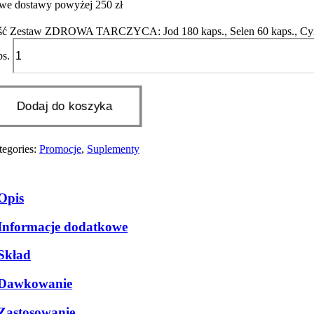
e dostawy powyżej 250 zł
ość Zestaw ZDROWA TARCZYCA: Jod 180 kaps., Selen 60 kaps., Cy
ps.
Dodaj do koszyka
tegories:
Promocje
,
Suplementy
Opis
Informacje dodatkowe
Skład
Dawkowanie
Zastosowanie