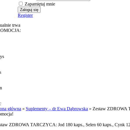
Zapamiętaj mnie
Register
tualnie trwa
ROMOCJA:
ys
s
n
c
rona główna
»
Suplementy – dr Ewa Dąbrowska
»
Zestaw ZDROWA TAR
omocja!
staw ZDROWA TARCZYCA: Jod 180 kaps., Selen 60 kaps., Cynk 12