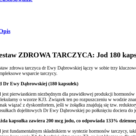
Opis
estaw ZDROWA TARCZYCA: Jod 180 kaps., S
staw zdrowa tarczyca dr Ewy Dąbrowskiej łączy w sobie trzy kluczowe 
mpleksowe wsparcie tarczycy.
d Dr Ewy Dąbrowskiej (180 kapsułek)
d jest pierwiastkiem niezbędnym dla prawidłowej produkcji hormonów 
lekularny o wzorze KJ3. Związek ten po rozpuszczeniu w wodzie znany
dnak wiązać z dyskomfortem, jeśli w żołądku znajdują się tzw. redukt
psułkach dojelitowych Dr Ewy Dąbrowskiej po połknięciu dociera do je
żda kapsułka zawiera 200 mcg jodu, co odpowiada 133% dziennego
d jest fundamentalnym składnikiem w syntezie hormonów tarczycy, taki