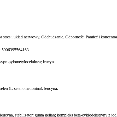
a stres i układ nerwowy, Odchudzanie, Odporność, Pamięć i koncentra
n: 5906395564163
ksypropylometyloceluloza; leucyna.
selen (L-selenometionina); leucyna.
leucyna, stabilizator: guma gellan; kompleks beta-cyklodekstryny z jod