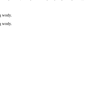
ią wody.
ią wody.