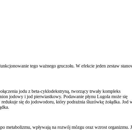
e funkcjonowanie tego ważnego gruczołu. W efekcie jeden zestaw stano
łączenia jodu z beta-cyklodekstryną, tworzący trwały kompleks
anion jodowy i jod pierwiastkowy. Podawanie płynu Lugola może się
 redukuje się do jodowodoru, który podrażnia śluzówkę żołądka. Jod 
ądka.
tempo metabolizmu, wpływają na rozwój mózgu oraz wzrost organizmu. 