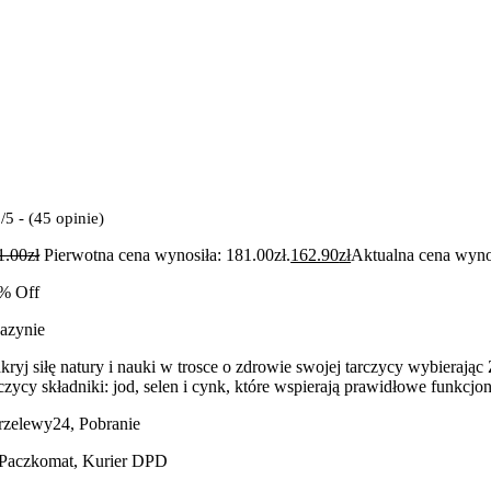
/5 - (45 opinie)
1.00
zł
Pierwotna cena wynosiła: 181.00zł.
162.90
zł
Aktualna cena wynos
% Off
azynie
kryj siłę natury i nauki w trosce o zdrowie swojej tarczycy wyb
rczycy składniki: jod, selen i cynk, które wspierają prawidłowe funk
Przelewy24, Pobranie
 Paczkomat, Kurier DPD