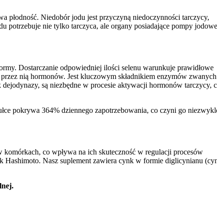
a płodność. Niedobór jodu jest przyczyną niedoczynności tarczycy,
du potrzebuje nie tylko tarczyca, ale organy posiadające pompy jodowe
formy. Dostarczanie odpowiedniej ilości selenu warunkuje prawidłowe
cji przez nią hormonów. Jest kluczowym składnikiem enzymów zwanych
ak dejodynazy, są niezbędne w procesie aktywacji hormonów tarczycy, 
sułce pokrywa 364% dziennego zapotrzebowania, co czyni go niezwykl
 w komórkach, co wpływa na ich skuteczność w regulacji procesów
ak Hashimoto. Nasz suplement zawiera cynk w formie diglicynianu (cy
nej.