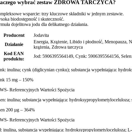
laczego wybrać zestaw ZDROWA TARCZYCA?
mpleksowe wsparcie: trzy kluczowe składniki w jednym zestawie.
soka biodostępność i skuteczność.
rmuła dojelitowa jodu dla delikatnego działania.
Producent
Jodavita
Energia, Krążenie, Libido i płodność, Menopauza, N
Działanie
krążenia, Zdrowa tarczyca
Kod EAN
Jod: 5906395564149, Cynk: 5906395564156, Sele
produktu:
nk: inulina; cynk (diglicynian cynku); substancja wypełniająca: hydro
nk 15 mg – 150%
WS- Referencyjnych Wartości Spożycia
len: inulina; substancja wypełniająca: hydroksypropylometyloceluloza; 
len 200 µg – 364%
WS- Referencyjnych Wartości Spożycia
d: inulina, substancja wypełniająca: hydroksypropylometyloceluloza; L-