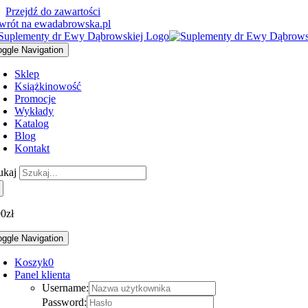
Przejdź do zawartości
wrót na ewadabrowska.pl
oggle Navigation
Sklep
Książki
nowość
Promocje
Wykłady
Katalog
Blog
Kontakt
ukaj
00
zł
oggle Navigation
Koszyk
0
Panel klienta
Username:
Password: