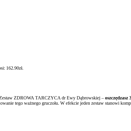
i: 162.90zł.
ierając Zestaw ZDROWA TARCZYCA dr Ewy Dąbrowskiej –
oszczędzasz 3
cjonowanie tego ważnego gruczołu. W efekcie jeden zestaw stanowi kom