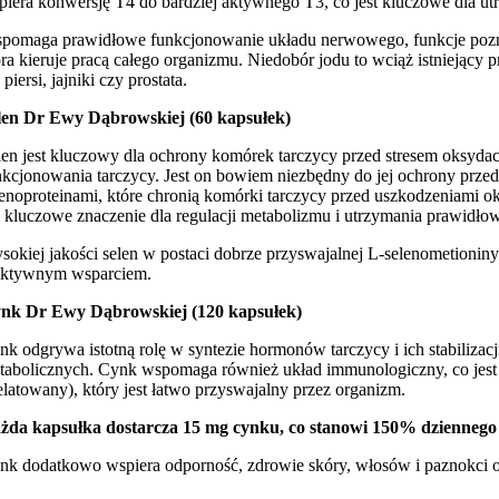
piera konwersję T4 do bardziej aktywnego T3, co jest kluczowe dla ut
pomaga prawidłowe funkcjonowanie układu nerwowego, funkcje poznawcz
óra kieruje pracą całego organizmu. Niedobór jodu to wciąż istniejący
 piersi, jajniki czy prostata.
len Dr Ewy Dąbrowskiej (60 kapsułek)
len jest kluczowy dla ochrony komórek tarczycy przed stresem oksyda
nkcjonowania tarczycy. Jest on bowiem niezbędny do jej ochrony prz
lenoproteinami, które chronią komórki tarczycy przed uszkodzeniami o
 kluczowe znaczenie dla regulacji metabolizmu i utrzymania prawidło
sokiej jakości selen w postaci dobrze przyswajalnej L-selenometion
ektywnym wsparciem.
nk Dr Ewy Dąbrowskiej (120 kapsułek)
nk odgrywa istotną rolę w syntezie hormonów tarczycy i ich stabiliz
tabolicznych. Cynk wspomaga również układ immunologiczny, co jest i
elatowany), który jest łatwo przyswajalny przez organizm.
żda kapsułka dostarcza 15 mg cynku, co stanowi 150% dzienneg
nk dodatkowo wspiera odporność, zdrowie skóry, włosów i paznokci or