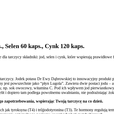
elen 60 kaps., Cynk 120 kaps.
dla tarczycy składniki: jod, selen i cynk, które wspierają prawidłow
tarczycy. Jodek potasu Dr Ewy Dąbrowskiej to innowacyjny produkt po
 jest powszechnie jako “płyn Lugola”. Zawiera dwie postaci jodu – 
ory, np. sok owocowy, witamina C. Pod ich wpływem jod pierwiastkowy
lit i dopiero tam podlega powolnemu uwalnianiu, nie podrażniając żoł
 zapotrzebowania, wspierając Twoją tarczycę na co dzień.
ch jak tyroksyna (T4) i trójjodotyronina (T3). Te hormony regulują 