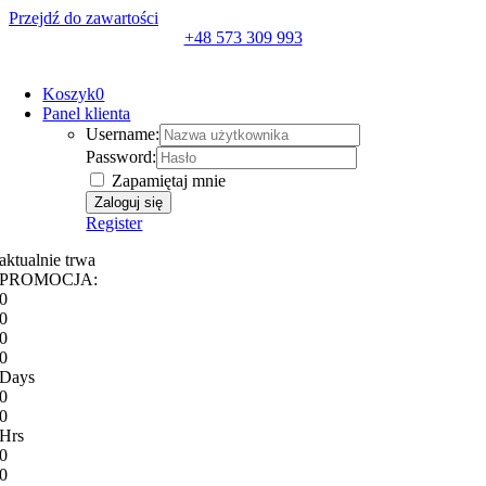
Przejdź do zawartości
+48 573 309 993
Koszyk
0
Panel klienta
Username:
Password:
Zapamiętaj mnie
Register
aktualnie trwa
PROMOCJA:
0
0
0
0
Days
0
0
Hrs
0
0