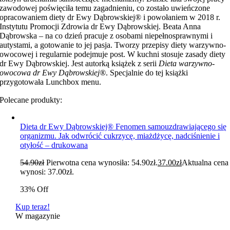
zawodowej poświęciła temu zagadnieniu, co zostało uwieńczone
opracowaniem diety dr Ewy Dąbrowskiej® i powołaniem w 2018 r.
Instytutu Promocji Zdrowia dr Ewy Dąbrowskiej. Beata Anna
Dąbrowska – na co dzień pracuje z osobami niepełnosprawnymi i
autystami, a gotowanie to jej pasja. Tworzy przepisy diety warzywno-
owocowej i regularnie podejmuje post. W kuchni stosuje zasady diety
dr Ewy Dąbrowskiej. Jest autorką książek z serii
Dieta warzywno-
owocowa dr Ewy Dąbrowskiej®
. Specjalnie do tej książki
przygotowała Lunchbox menu.
Polecane produkty:
Dieta dr Ewy Dąbrowskiej® Fenomen samouzdrawiającego się
organizmu. Jak odwrócić cukrzycę, miażdżycę, nadciśnienie i
otyłość – drukowana
54.90
zł
Pierwotna cena wynosiła: 54.90zł.
37.00
zł
Aktualna cena
wynosi: 37.00zł.
33% Off
Kup teraz!
W magazynie