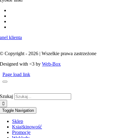
Strona główna
Suplementy
Kontakt
Koszyk
anel klienta
© Copyright - 2026 | Wszelkie prawa zastrzeżone
Designed with <3 by
Web-Box
Page load link
Szukaj
Toggle Navigation
Sklep
Książki
nowość
Promocje
Wykłady