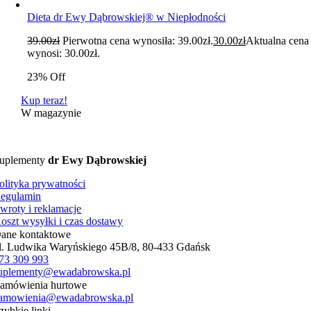
Dieta dr Ewy Dąbrowskiej® w Niepłodności
39.00
zł
Pierwotna cena wynosiła: 39.00zł.
30.00
zł
Aktualna cena
wynosi: 30.00zł.
23% Off
Kup teraz!
W magazynie
uplementy
dr Ewy Dąbrowskiej
olityka prywatności
egulamin
wroty i reklamacje
oszt wysyłki i czas dostawy
ane kontaktowe
l. Ludwika Waryńskiego 45B/8, 80-433 Gdańsk
73 309 993
uplementy@ewadabrowska.pl
amówienia hurtowe
amowienia@ewadabrowska.pl
zybkie linki