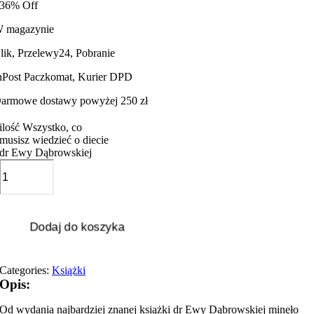
36% Off
 magazynie
lik, Przelewy24, Pobranie
nPost Paczkomat, Kurier DPD
armowe dostawy powyżej 250 zł
ilość Wszystko, co
musisz wiedzieć o diecie
dr Ewy Dąbrowskiej
Dodaj do koszyka
Categories:
Książki
Opis:
Od wydania najbardziej znanej książki dr Ewy Dąbrowskiej minęło