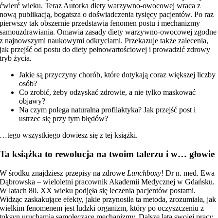
ćwierć wieku. Teraz Autorka diety warzywno-owocowej wraca z
nową publikacją, bogatsza o doświadczenia tysięcy pacjentów. Po raz
pierwszy tak obszernie przedstawia fenomen postu i mechanizmy
samouzdrawiania. Omawia zasady diety warzywno-owocowej zgodne
z najnowszymi naukowymi odkryciami. Przekazuje także zalecenia,
jak przejść od postu do diety pełnowartościowej i prowadzić zdrowy
tryb życia.
Jakie są przyczyny chorób, które dotykają coraz większej liczby
osób?
Co zrobić, żeby odzyskać zdrowie, a nie tylko maskować
objawy?
Na czym polega naturalna profilaktyka? Jak przejść post i
ustrzec się przy tym błędów?
…tego wszystkiego dowiesz się z tej książki.
Ta książka to rewolucja na twoim talerzu i w… głowie
W środku znajdziesz przepisy na zdrowe
Lunchboxy
! Dr n. med. Ewa
Dąbrowska – wieloletni pracownik Akademii Medycznej w Gdańsku.
W latach 80. XX wieku podjęła się leczenia pacjentów postami.
Widząc zaskakujące efekty, jakie przynosiła ta metoda, zrozumiała, jak
wielkim fenomenem jest ludzki organizm, który po oczyszczeniu z
toksyn uruchamia samoleczące mechanizmy. Dalsze lata swojej pracy