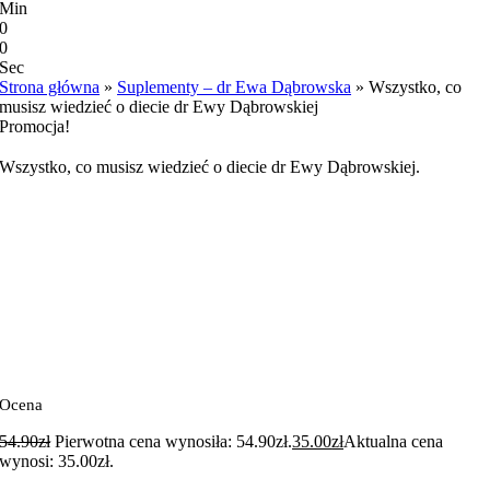
Min
0
0
Sec
Strona główna
»
Suplementy – dr Ewa Dąbrowska
»
Wszystko, co
musisz wiedzieć o diecie dr Ewy Dąbrowskiej
Promocja!
Wszystko, co musisz wiedzieć o diecie dr Ewy Dąbrowskiej
.
Ocena
54.90
zł
Pierwotna cena wynosiła: 54.90zł.
35.00
zł
Aktualna cena
wynosi: 35.00zł.