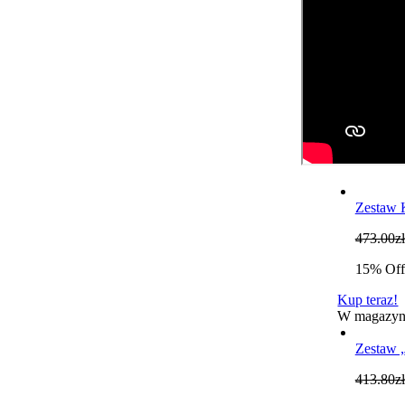
Zestaw 
473.00
zł
15% Off
Kup teraz!
W magazyn
Zestaw 
413.80
zł