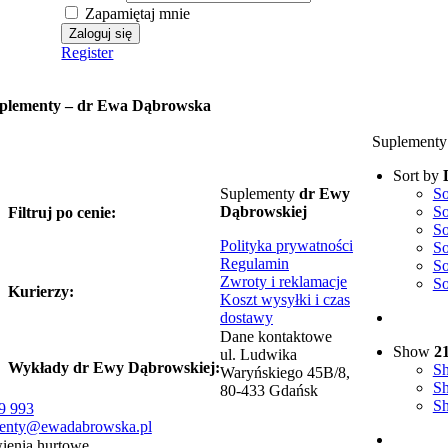
Zapamiętaj mnie
Register
plementy – dr Ewa Dąbrowska
Suplementy
Sort by
Suplementy
dr Ewy
So
Dąbrowskiej
So
Filtruj po cenie:
So
Polityka prywatności
So
Regulamin
So
Zwroty i reklamacje
So
Kurierzy:
Koszt wysyłki i czas
dostawy
Dane kontaktowe
Show
2
ul. Ludwika
Wykłady dr Ewy Dąbrowskiej:
S
Waryńskiego 45B/8,
S
80-433 Gdańsk
S
9 993
enty@ewadabrowska.pl
enia hurtowe