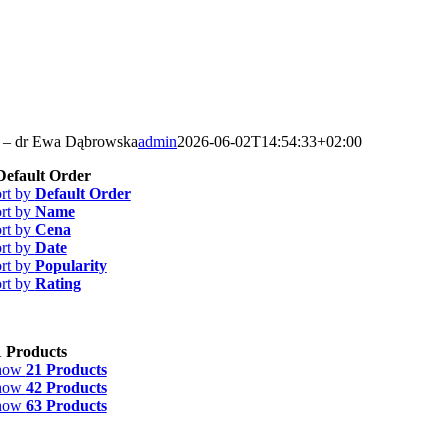
 – dr Ewa Dąbrowska
admin
2026-06-02T14:54:33+02:00
Default Order
rt by
Default Order
rt by
Name
rt by
Cena
rt by
Date
rt by
Popularity
rt by
Rating
1 Products
how
21 Products
how
42 Products
how
63 Products