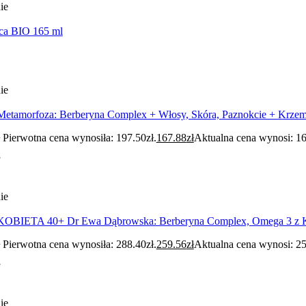
ie
ica BIO 165 ml
ie
Metamorfoza: Berberyna Complex + Włosy, Skóra, Paznokcie + Krz
Pierwotna cena wynosiła: 197.50zł.
167.88
zł
Aktualna cena wynosi: 16
ie
KOBIETA 40+ Dr Ewa Dąbrowska: Berberyna Complex, Omega 3 z K
Pierwotna cena wynosiła: 288.40zł.
259.56
zł
Aktualna cena wynosi: 25
ie