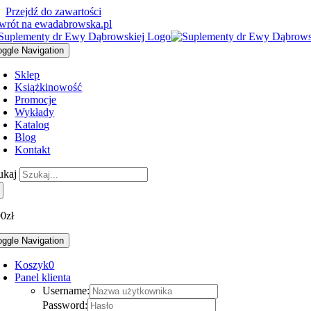
Przejdź do zawartości
wrót na ewadabrowska.pl
oggle Navigation
Sklep
Książki
nowość
Promocje
Wykłady
Katalog
Blog
Kontakt
ukaj
00
zł
oggle Navigation
Koszyk
0
Panel klienta
Username:
Password: