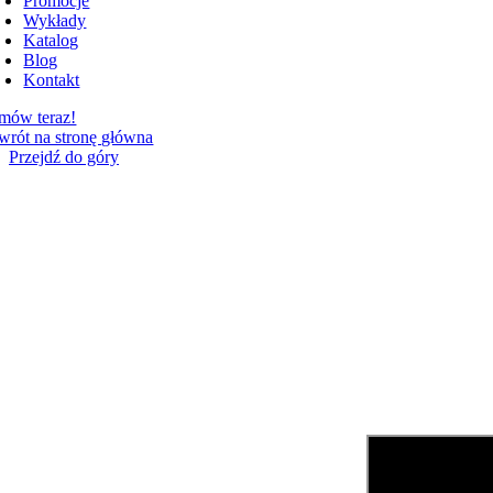
Promocje
Wykłady
Katalog
Blog
Kontakt
mów teraz!
wrót na stronę główna
Przejdź do góry