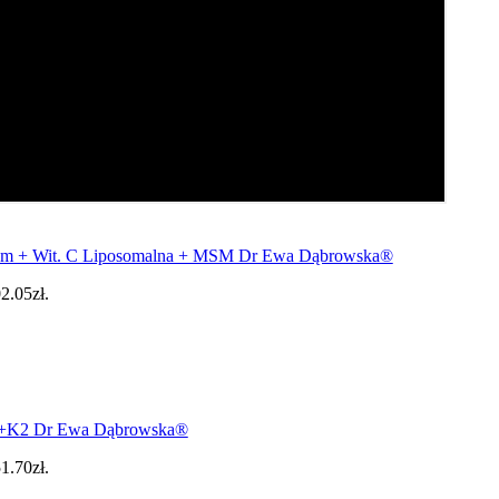
em + Wit. C Liposomalna + MSM Dr Ewa Dąbrowska®
2.05zł.
 D3+K2 Dr Ewa Dąbrowska®
1.70zł.