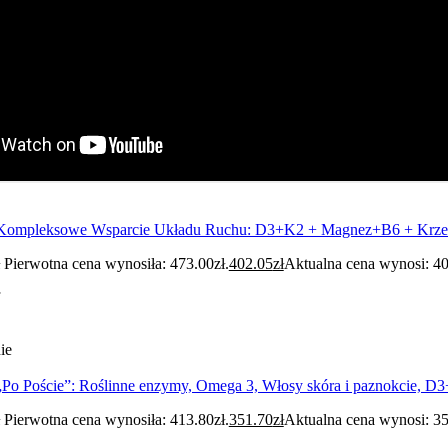
Kompleksowe Wsparcie Układu Ruchu: D3+K2 + Magnez+B6 + Krz
Pierwotna cena wynosiła: 473.00zł.
402.05
zł
Aktualna cena wynosi: 40
ie
„Po Poście”: Roślinne enzymy, Omega 3, Włosy skóra i paznokcie,
Pierwotna cena wynosiła: 413.80zł.
351.70
zł
Aktualna cena wynosi: 35