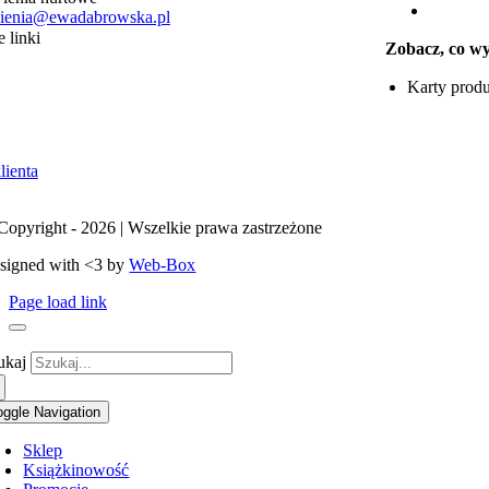
ienia@ewadabrowska.pl
 linki
Zobacz, co w
Strona główna
Karty prod
Suplementy
Kontakt
Koszyk
lienta
Copyright - 2026 | Wszelkie prawa zastrzeżone
signed with <3 by
Web-Box
Page load link
ukaj
oggle Navigation
Sklep
Książki
nowość