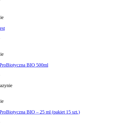
ie
est
ie
 ProBiotyczna BIO 500ml
azynie
ie
ProBiotyczna BIO – 25 ml (pakiet 15 szt.)